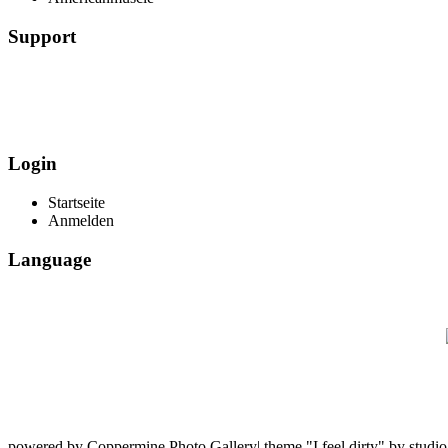
Support
Login
Startseite
Anmelden
Language
powered by Coppermine Photo Gallery
| theme "I feel dirty"
by studi